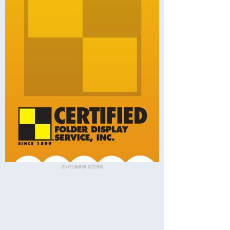
25-0136838-022300
Spanish Governor's Palace
Bezeichnung