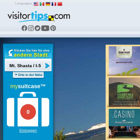
Languages:
Mt. Shasta / I-5
my
suitcase™
0
Einloggen