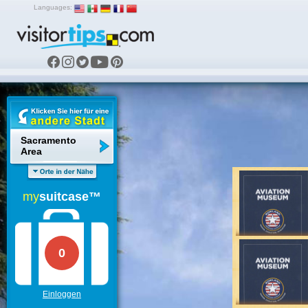
Languages:
Sacramento
Area
my
suitcase™
0
Einloggen