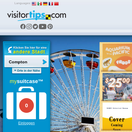
Languages:
Compton
my
suitcase™
0
Einloggen