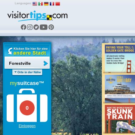
Languages:
Forestville
my
suitcase™
0
Einloggen