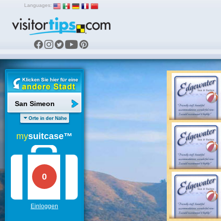
Languages:
San Simeon
my
suitcase™
0
Einloggen