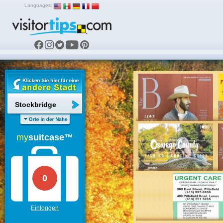
Languages:
Stockbridge
my
suitcase™
0
Einloggen