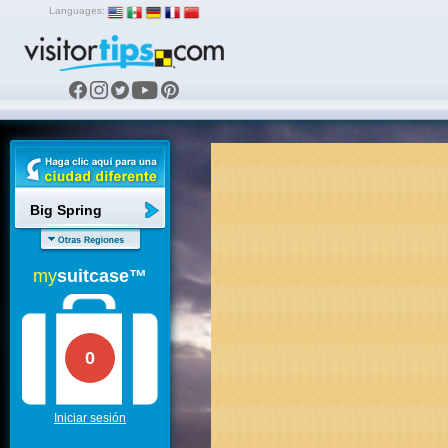
Languages:
Big Spring
my
suitcase™
0
Iniciar sesión