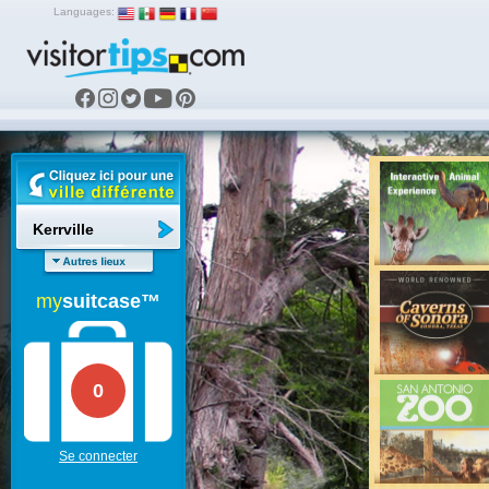
Languages:
Kerrville
my
suitcase™
0
Se connecter