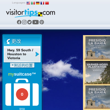
Languages:
Hwy. 59 South /
Houston to
Victoria
my
suitcase™
0
登陸