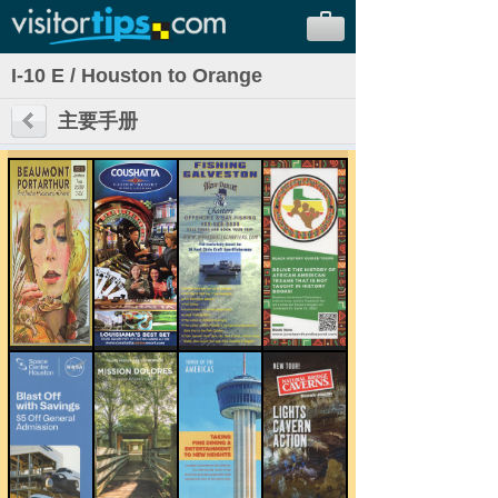
I-10 E / Houston to Orange
主要手册