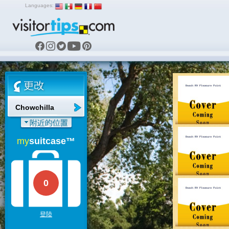
Languages:
Chowchilla
my
suitcase™
0
登陸