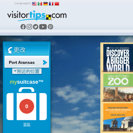
Languages:
Port Aransas
my
suitcase™
0
登陸