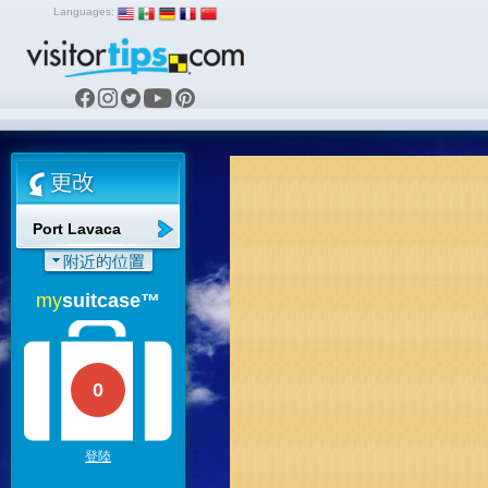
Languages:
Port Lavaca
my
suitcase™
0
登陸