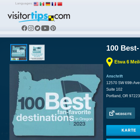
Languages:
100 Best-
Etwa 6 Mei
Anschrift
12570 SW 69th Av
Suite 102
Portland, OR 97223
WEBSEITE
KARTE