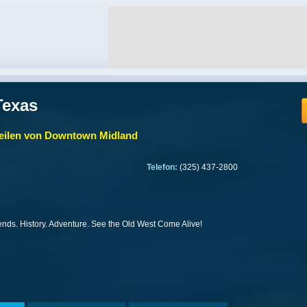
Texas
eilen von Downtown Midland
Telefon:
(325) 437-2800
ends. History. Adventure. See the Old West Come Alive!