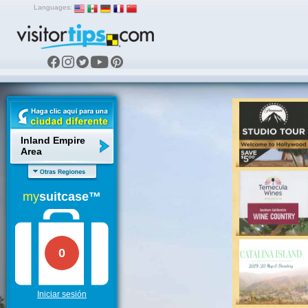
Languages:
Inland Empire
Area
my
suitcase™
0
Iniciar sesión