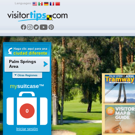
Languages:
Palm Springs
Area
my
suitcase™
0
Iniciar sesión