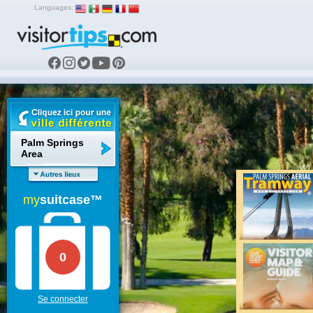
Languages:
Palm Springs
Area
my
suitcase™
0
Se connecter