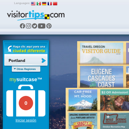
Languages:
Portland
my
suitcase™
0
Iniciar sesión